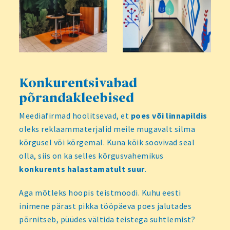
Konkurentsivabad
põrandakleebised
Meediafirmad hoolitsevad, et
poes või linnapildis
oleks reklaammaterjalid meile mugavalt silma
kõrgusel või kõrgemal. Kuna kõik soovivad seal
olla, siis on ka selles kõrgusvahemikus
konkurents halastamatult suur
.
Aga mõtleks hoopis teistmoodi. Kuhu eesti
inimene pärast pikka tööpäeva poes jalutades
põrnitseb, püüdes vältida teistega suhtlemist?