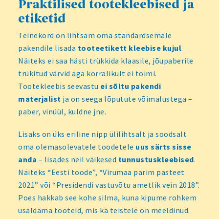
Praktilised tootekleebised ja
etiketid
Teinekord on lihtsam oma standardsemale
pakendile lisada
tooteetikett kleebise kujul
.
Näiteks ei saa hästi trükkida klaasile, jõupaberile
trükitud värvid aga korralikult ei toimi.
Tootekleebis seevastu
ei sõltu pakendi
materjalist
ja on seega lõputute võimalustega –
paber, vinüül, kuldne jne.
Lisaks on üks eriline nipp ülilihtsalt ja soodsalt
oma olemasolevatele toodetele
uus särts sisse
anda
– lisades neil väikesed
tunnustuskleebised
.
Näiteks “Eesti toode”, “Virumaa parim pasteet
2021” või “Presidendi vastuvõtu ametlik vein 2018”.
Poes hakkab see kohe silma, kuna kipume rohkem
usaldama tooteid, mis ka teistele on meeldinud.