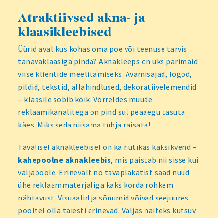
Atraktiivsed akna- ja
klaasikleebised
Üürid avalikus kohas oma poe või teenuse tarvis
tänavaklaasiga pinda? Aknakleeps on üks parimaid
viise klientide meelitamiseks. Avamisajad, logod,
pildid, tekstid, allahindlused, dekoratiivelemendid
– klaasile sobib kõik. Võrreldes muude
reklaamikanalitega on pind sul peaaegu tasuta
käes. Miks seda niisama tühja raisata!
Tavalisel aknakleebisel on ka nutikas kaksikvend –
kahepoolne aknakleebis
, mis paistab nii sisse kui
väljapoole. Erinevalt nö tavaplakatist saad nüüd
ühe reklaammaterjaliga kaks korda rohkem
nähtavust. Visuaalid ja sõnumid võivad seejuures
pooltel olla täiesti erinevad. Väljas näiteks kutsuv