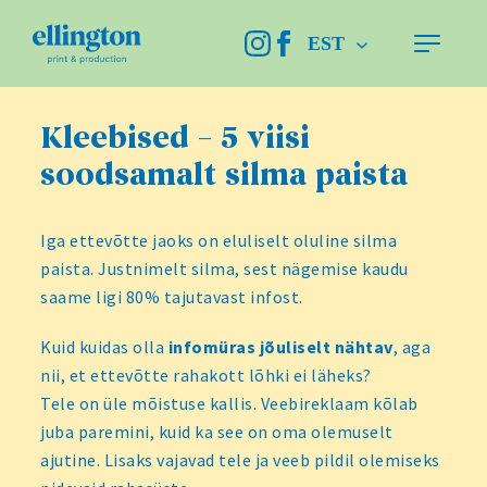
Ellington
Instagram
Facebook
EST
Peame
Kleebised – 5 viisi
soodsamalt silma paista
Iga ettevõtte jaoks on eluliselt oluline silma
paista. Justnimelt silma, sest nägemise kaudu
saame ligi 80% tajutavast infost.
Kuid kuidas olla
infomüras jõuliselt nähtav
, aga
nii, et ettevõtte rahakott lõhki ei läheks?
Tele on üle mõistuse kallis. Veebireklaam kõlab
juba paremini, kuid ka see on oma olemuselt
ajutine. Lisaks vajavad tele ja veeb pildil olemiseks