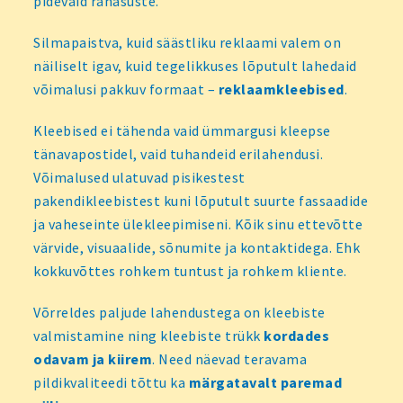
pidevaid rahasüste.
Silmapaistva, kuid säästliku reklaami valem on
näiliselt igav, kuid tegelikkuses lõputult lahedaid
võimalusi pakkuv formaat –
reklaamkleebised
.
Kleebised ei tähenda vaid ümmargusi kleepse
tänavapostidel, vaid tuhandeid erilahendusi.
Võimalused ulatuvad pisikestest
pakendikleebistest kuni lõputult suurte fassaadide
ja vaheseinte ülekleepimiseni. Kõik sinu ettevõtte
värvide, visuaalide, sõnumite ja kontaktidega. Ehk
kokkuvõttes rohkem tuntust ja rohkem kliente.
Võrreldes paljude lahendustega on kleebiste
valmistamine ning kleebiste trükk
kordades
odavam ja kiirem
. Need näevad teravama
pildikvaliteedi tõttu ka
märgatavalt paremad