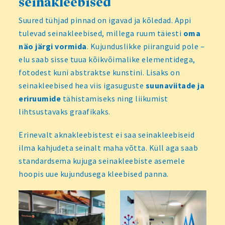
seinakleebised
Suured tühjad pinnad on igavad ja kõledad. Appi
tulevad seinakleebised, millega ruum täiesti
oma
näo järgi vormida
. Kujunduslikke piiranguid pole –
elu saab sisse tuua kõikvõimalike elementidega,
fotodest kuni abstraktse kunstini. Lisaks on
seinakleebised hea viis igasuguste
suunaviitade ja
eriruumide
tähistamiseks ning liikumist
lihtsustavaks graafikaks.
Erinevalt aknakleebistest ei saa seinakleebiseid
ilma kahjudeta seinalt maha võtta. Küll aga saab
standardsema kujuga seinakleebiste asemele
hoopis uue kujundusega kleebised panna.