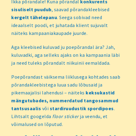
Ikka põrandale! Kuna põrandal
konkurents
sisuliselt puudub
, saavad põrandakleebised
kergelt tähelepanu
. Seega sobivad need
ideaalselt poodi, et juhatada klient sujuvalt
näiteks kampaaniakaupade juurde.
Aga kleebised kuluvad ju poepõrandal ära? Jah,
kuluvadki, aga selleks ajaks on ka kampaania läbi
ja need tuleks põrandalt niikuinii eemaldada.
Poepõrandast väiksema liiklusega kohtades saab
põrandakleebistega luua sadu lõbusaid ja
pikemaajalisi lahendusi – näiteks
keksukastid
mängutubades, nummerdatud tangosammud
tantsusaalis
või
stardiruudustik spordipoes
.
Lihtsalt googelda
floor sticker
ja veendu, et
võimalused on lõputud.