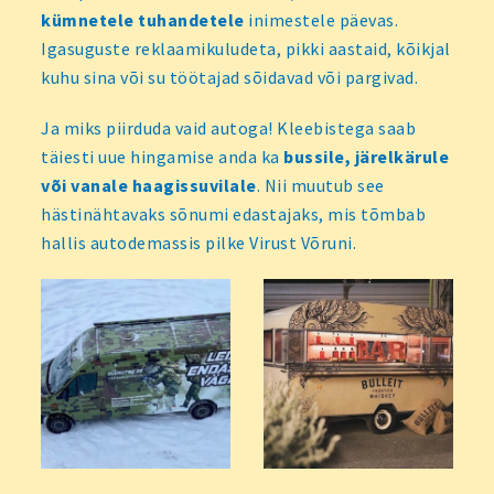
kümnetele tuhandetele
inimestele päevas.
Igasuguste reklaamikuludeta, pikki aastaid, kõikjal
kuhu sina või su töötajad sõidavad või pargivad.
Ja miks piirduda vaid autoga! Kleebistega saab
täiesti uue hingamise anda ka
bussile, järelkärule
või vanale haagissuvilale
. Nii muutub see
hästinähtavaks sõnumi edastajaks, mis tõmbab
hallis autodemassis pilke Virust Võruni.