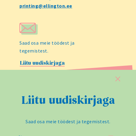
printing@ellington.ee
Saad osa meie töödest ja
tegemistest.
Liitu uudiskirjaga
Sulge
Liitu uudiskirjaga
iOnPrint
on tarkvaralahendus, mis
võimaldab meil trükipakkumise
koostada vaid mõne hetkega.
Saad osa meie töödest ja tegemistest.