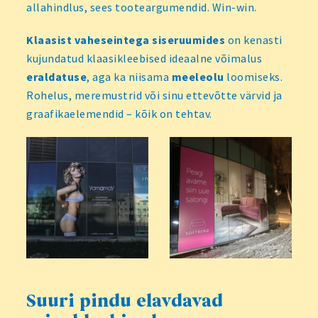
allahindlus, sees tooteargumendid. Win-win.
Klaasist vaheseintega siseruumides
on kenasti
kujundatud klaasikleebised ideaalne võimalus
eraldatuse
, aga ka niisama
meeleolu
loomiseks.
Rohelus, meremustrid või sinu ettevõtte värvid ja
graafikaelemendid – kõik on tehtav.
Suuri pindu elavdavad