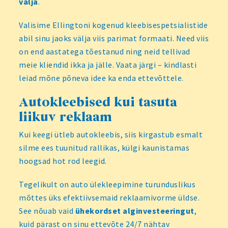
välja
.
Valisime Ellingtoni kogenud kleebisespetsialistide
abil sinu jaoks välja viis parimat formaati. Need viis
on end aastatega tõestanud ning neid tellivad
meie kliendid ikka ja jälle. Vaata järgi – kindlasti
leiad mõne põneva idee ka enda ettevõttele.
Autokleebised kui tasuta
liikuv reklaam
Kui keegi ütleb autokleebis, siis kirgastub esmalt
silme ees tuunitud rallikas, külgi kaunistamas
hoogsad hot rod leegid.
Tegelikult on auto ülekleepimine turunduslikus
mõttes üks efektiivsemaid reklaamivorme üldse.
See nõuab vaid
ühekordset alginvesteeringut
,
kuid pärast on sinu ettevõte 24/7 nähtav